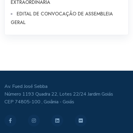
EXTRAORDINÁRIA
EDITAL DE CONVOCAÇÃO DE ASSEMBLEIA
GERAL
Av. Fued José Sebba
Número 1193 Quadra 22, Lotes 22/24 Jardim Goiás
CEP 74805-100 , Goiânia - Goiás